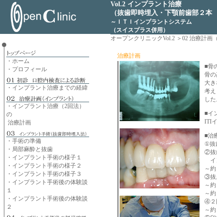
Vol.2 インプラント治療
（抜歯即時埋入・下顎前歯部２本
～ＩＴＩインプラントシステム
（スイスプラス併用）
オープンクリニックVol.2 ＞
02 治療計
治療計画
・ホーム
■骨
・プロフィール
骨の
大き
・インプラント治療までの経緯
考え
した
・インプラント治療（2回法）
■イ
の
IT
治療計画
■治
・手術の準備
①抜
・局部麻酔と抜歯
②抜
・インプラント手術の様子１
イン
・インプラント手術の様子２
～約
・インプラント手術の様子３
③抜
・インプラント手術後の体験談
～約
１
～約
・インプラント手術後の体験談
④２
２
～約