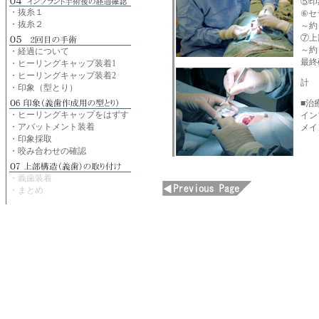
⑤印
・抜糸１
⑥セ
・抜糸２
～約
⑦上
～約
・経過について
最終
・ヒーリングキャップ装着1
・ヒーリングキャップ装着2
計 
・印象（型とり）
■治
・ヒーリングキャップをはずす
イン
・アバットメント装着
メイ
・印象採取
・咬み合わせの確認
・義歯装着
・まとめ